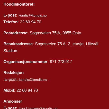
Kondiskontoret:
E-post
:
kondis@kondis.no
Telefon
: 22 60 94 70
Postadresse
: Sognsveien 75 A, 0855 Oslo
Besøksadresse
: Sognsveien 75 A, 2. etasje, Ullevål
Stadion
Organisasjonsnummer
: 971 273 917
Redaksjon
:E-post:
kondis@kondis.no
Mobil
: 22 60 94 70
Annonser
E-post:
trond.hansen@kondis.no